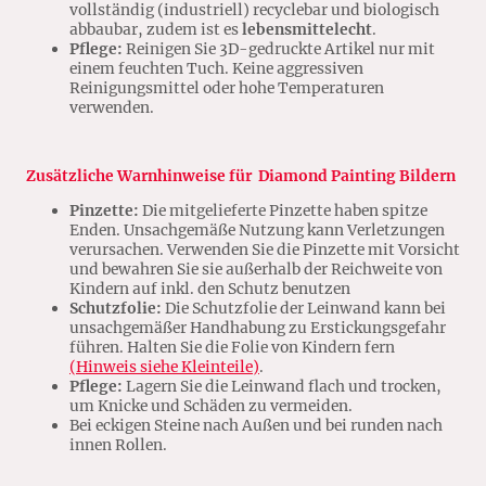
vollständig (industriell) recyclebar und biologisch
abbaubar, zudem ist es
lebensmittelecht
.
Pflege:
Reinigen Sie 3D-gedruckte Artikel nur mit
einem feuchten Tuch. Keine aggressiven
Reinigungsmittel oder hohe Temperaturen
verwenden.
Zusätzliche Warnhinweise für Diamond Painting Bildern
Pinzette:
Die mitgelieferte Pinzette haben spitze
Enden. Unsachgemäße Nutzung kann Verletzungen
verursachen. Verwenden Sie die Pinzette mit Vorsicht
und bewahren Sie sie außerhalb der Reichweite von
Kindern auf inkl. den Schutz benutzen
Schutzfolie:
Die Schutzfolie der Leinwand kann bei
unsachgemäßer Handhabung zu Erstickungsgefahr
führen. Halten Sie die Folie von Kindern fern
(Hinweis siehe Kleinteile)
.
Pflege:
Lagern Sie die Leinwand flach und trocken,
um Knicke und Schäden zu vermeiden.
Bei eckigen Steine nach Außen und bei runden nach
innen Rollen.